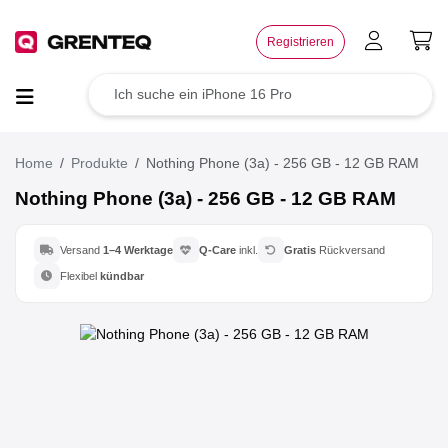
×
Registrieren
TOP Angebote
Deals der Woche
Home
Produkte
Nothing Phone (3a) - 256 GB - 12 GB RAM
Nothing Phone (3a) - 256 GB - 12 GB RAM
Wie funktioniert das?
Versand
1–4 Werktage
Q-Care
inkl.
Gratis
Rückversand
Rücksendung
Flexibel
kündbar
Der Umwelt zuliebe
Für dein Business
Jetzt weiterempfehlen