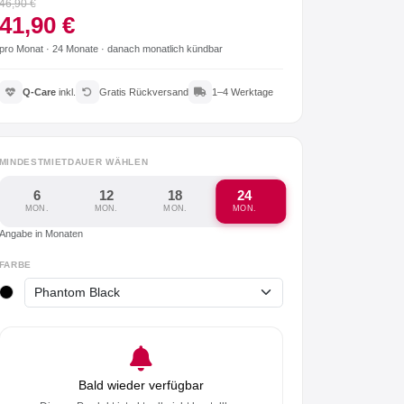
46,90 €
41,90 €
pro Monat ·
24 Monate
· danach monatlich kündbar
Q-Care
inkl.
Gratis Rückversand
1–4 Werktage
MINDESTMIETDAUER WÄHLEN
6
12
18
24
MON.
MON.
MON.
MON.
Angabe in Monaten
FARBE
Bald wieder verfügbar