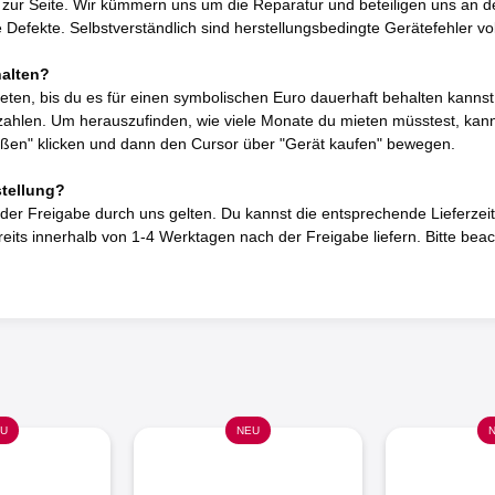
 zur Seite. Wir kümmern uns um die Reparatur und beteiligen uns an d
efekte. Selbstverständlich sind herstellungsbedingte Gerätefehler vo
halten?
eten, bis du es für einen symbolischen Euro dauerhaft behalten kannst.
zahlen. Um herauszufinden, wie viele Monate du mieten müsstest, kanns
eßen" klicken und dann den Cursor über "Gerät kaufen" bewegen.
stellung?
b der Freigabe durch uns gelten. Du kannst die entsprechende Lieferzeit
eits innerhalb von 1-4 Werktagen nach der Freigabe liefern. Bitte beach
U
NEU