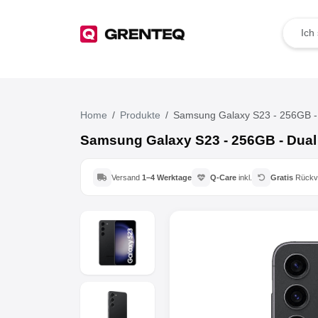
TOP Angebote
Deals der Woche
Home
Produkte
Samsung Galaxy S23 - 256GB -
Samsung Galaxy S23 - 256GB - Dual
Wie funktioniert das?
Versand
1–4 Werktage
Q-Care
inkl.
Gratis
Rückv
Rücksendung
Der Umwelt zuliebe
Für dein Business
Jetzt weiterempfehlen