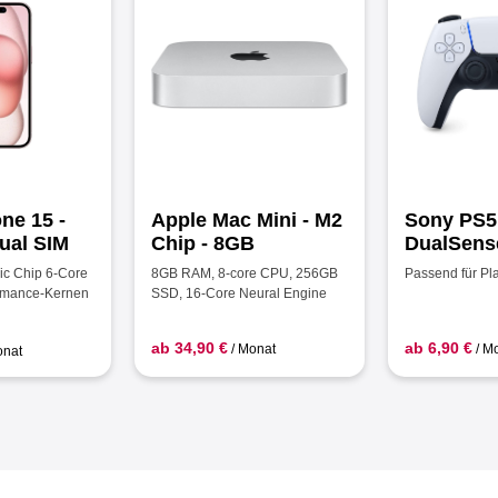
ne 15 -
Apple Mac Mini - M2
Sony PS5
ual SIM
Chip - 8GB
DualSense
ic Chip 6‑Core
8GB RAM, 8-core CPU, 256GB
Passend für Pla
rmance-Kernen
SSD, 16-Core Neural Engine
ab 34,90 €
ab 6,90 €
/ Monat
/ M
onat