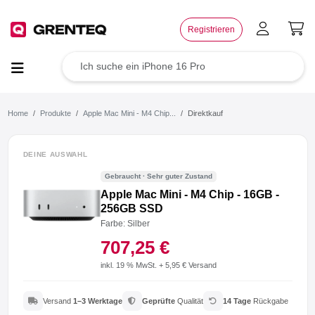
×
Registrieren
TOP Angebote
Deals der Woche
Home
Produkte
Apple Mac Mini - M4 Chip...
Direktkauf
Wie funktioniert das?
DEINE AUSWAHL
Gebraucht · Sehr guter Zustand
Rücksendung
Apple Mac Mini - M4 Chip - 16GB -
256GB SSD
Der Umwelt zuliebe
Farbe: Silber
707,25 €
Für dein Business
inkl. 19 % MwSt. + 5,95 € Versand
Jetzt weiterempfehlen
Versand
1–3 Werktage
Geprüfte
Qualität
14 Tage
Rückgabe