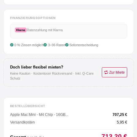
Anmelden
FINANZIERUNGSOPTIONEN
Registrieren
Ratenzahlung mit Klarna
AGB
0 % Zinsen möglich
3–36 Raten
Sofortentscheidung
Impressum
Doch lieber flexibel mieten?
Datenschutz
Zur Miete
Keine Kaution · Kostenloser Rückversand · Inkl. Q-Care
Schutz
BESTELLÜBERSICHT
Apple Mac Mini - M4 Chip - 16GB...
707,25 €
Versandkosten
5,95 €
713,20 €
Gesamt