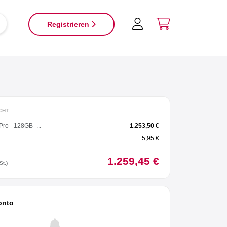
×
Registrieren
CHT
ro - 128GB -...
1.253,50 €
5,95 €
1.259,45 €
St.)
onto