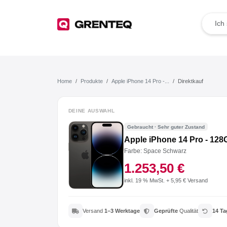
TOP Angebote
Deals der Woche
Home
Produkte
Apple iPhone 14 Pro -...
Direktkauf
Wie funktioniert das?
DEINE AUSWAHL
Gebraucht · Sehr guter Zustand
Rücksendung
Apple iPhone 14 Pro - 128
Farbe: Space Schwarz
Der Umwelt zuliebe
1.253,50 €
Für dein Business
inkl. 19 % MwSt. + 5,95 € Versand
Jetzt weiterempfehlen
Versand
1–3 Werktage
Geprüfte
Qualität
14 Ta