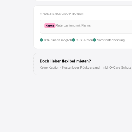
Anmelden
FINANZIERUNGSOPTIONEN
Registrieren
Ratenzahlung mit Klarna
AGB
0 % Zinsen möglich
3–36 Raten
Sofortentscheidung
Impressum
Doch lieber flexibel mieten?
Datenschutz
Keine Kaution · Kostenloser Rückversand · Inkl. Q-Care Schutz