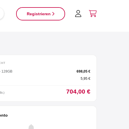
×
Registrieren
CHT
 - 128GB
698,05 €
5,95 €
704,00 €
St.)
onto