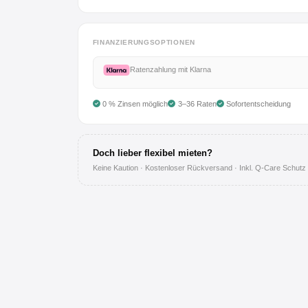
Anmelden
Registrieren
FINANZIERUNGSOPTIONEN
Ratenzahlung mit Klarna
AGB
0 % Zinsen möglich
3–36 Raten
Sofortentscheidung
Impressum
Doch lieber flexibel mieten?
Datenschutz
Keine Kaution · Kostenloser Rückversand · Inkl. Q-Care Schutz