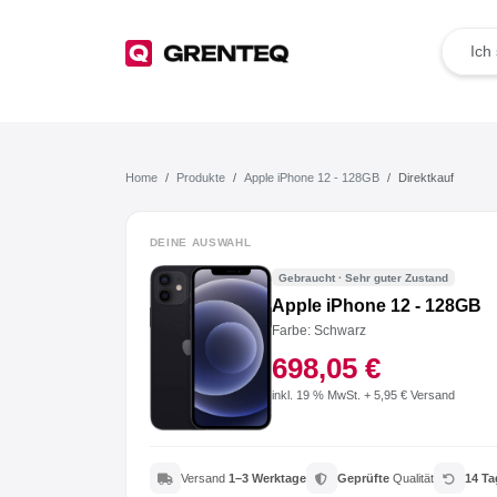
TOP Angebote
Deals der Woche
Home
Produkte
Apple iPhone 12 - 128GB
Direktkauf
Wie funktioniert das?
DEINE AUSWAHL
Gebraucht · Sehr guter Zustand
Rücksendung
Apple iPhone 12 - 128GB
Farbe: Schwarz
Der Umwelt zuliebe
698,05 €
Für dein Business
inkl. 19 % MwSt. + 5,95 € Versand
Jetzt weiterempfehlen
Versand
1–3 Werktage
Geprüfte
Qualität
14 Ta