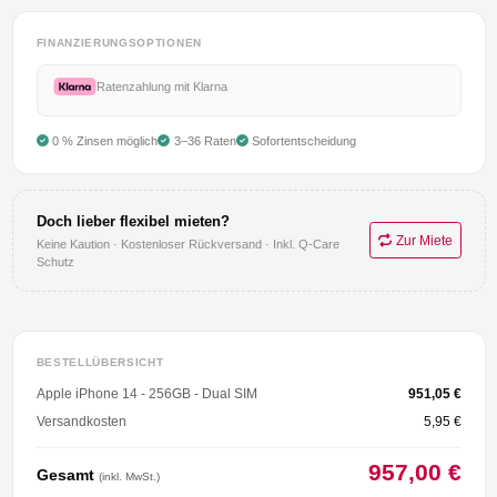
Anmelden
FINANZIERUNGSOPTIONEN
Registrieren
Ratenzahlung mit Klarna
0 % Zinsen möglich
3–36 Raten
Sofortentscheidung
AGB
Impressum
Doch lieber flexibel mieten?
Zur Miete
Keine Kaution · Kostenloser Rückversand · Inkl. Q-Care
Datenschutz
Schutz
BESTELLÜBERSICHT
Apple iPhone 14 - 256GB - Dual SIM
951,05 €
Versandkosten
5,95 €
957,00 €
Gesamt
(inkl. MwSt.)