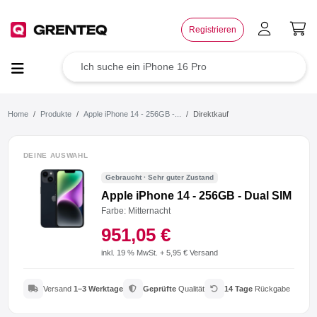
×
Registrieren
TOP Angebote
Deals der Woche
Home
Produkte
Apple iPhone 14 - 256GB -...
Direktkauf
Wie funktioniert das?
DEINE AUSWAHL
Gebraucht · Sehr guter Zustand
Rücksendung
Apple iPhone 14 - 256GB - Dual SIM
Farbe: Mitternacht
Der Umwelt zuliebe
951,05 €
Für dein Business
inkl. 19 % MwSt. + 5,95 € Versand
Jetzt weiterempfehlen
Versand
1–3 Werktage
Geprüfte
Qualität
14 Tage
Rückgabe