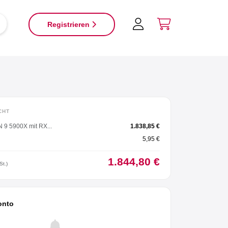
×
Registrieren
CHT
9 5900X mit RX...
1.838,85 €
5,95 €
1.844,80 €
St.)
onto