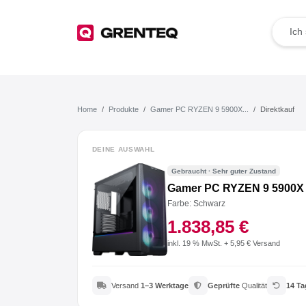
TOP Angebote
Deals der Woche
Home
Produkte
Gamer PC RYZEN 9 5900X...
Direktkauf
Wie funktioniert das?
DEINE AUSWAHL
Gebraucht · Sehr guter Zustand
Rücksendung
Gamer PC RYZEN 9 5900X 
Farbe: Schwarz
Der Umwelt zuliebe
1.838,85 €
Für dein Business
inkl. 19 % MwSt. + 5,95 € Versand
Jetzt weiterempfehlen
Versand
1–3 Werktage
Geprüfte
Qualität
14 Ta