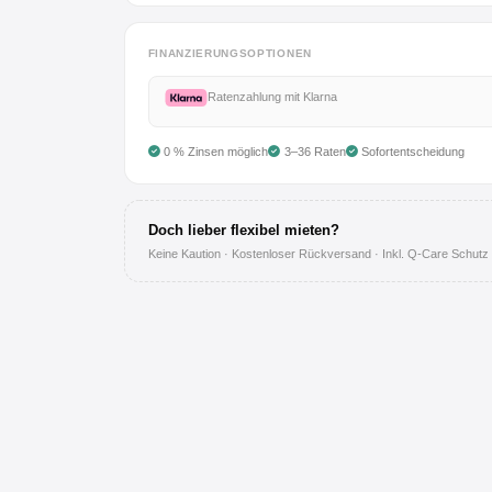
Anmelden
FINANZIERUNGSOPTIONEN
Registrieren
Ratenzahlung mit Klarna
AGB
0 % Zinsen möglich
3–36 Raten
Sofortentscheidung
Impressum
Doch lieber flexibel mieten?
Datenschutz
Keine Kaution · Kostenloser Rückversand · Inkl. Q-Care Schutz