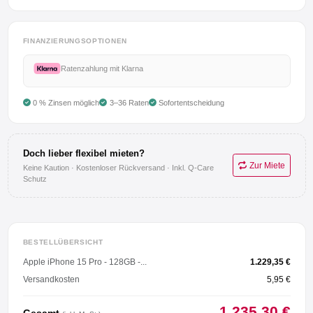
Anmelden
FINANZIERUNGSOPTIONEN
Registrieren
Ratenzahlung mit Klarna
AGB
0 % Zinsen möglich
3–36 Raten
Sofortentscheidung
Impressum
Doch lieber flexibel mieten?
Datenschutz
Zur Miete
Keine Kaution · Kostenloser Rückversand · Inkl. Q-Care
Schutz
BESTELLÜBERSICHT
Apple iPhone 15 Pro - 128GB -...
1.229,35 €
Versandkosten
5,95 €
1.235,30 €
Gesamt