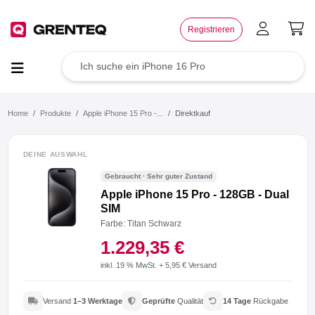
×
Registrieren
TOP Angebote
Deals der Woche
Home
Produkte
Apple iPhone 15 Pro -...
Direktkauf
Wie funktioniert das?
DEINE AUSWAHL
Gebraucht · Sehr guter Zustand
Rücksendung
Apple iPhone 15 Pro - 128GB - Dual
SIM
Der Umwelt zuliebe
Farbe: Titan Schwarz
1.229,35 €
Für dein Business
inkl. 19 % MwSt. + 5,95 € Versand
Jetzt weiterempfehlen
Versand
1–3 Werktage
Geprüfte
Qualität
14 Tage
Rückgabe