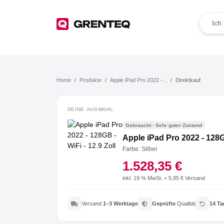
TOP Angebote
Deals der Woche
Home
Produkte
Apple iPad Pro 2022 -...
Direktkauf
Wie funktioniert das?
DEINE AUSWAHL
Gebraucht · Sehr guter Zustand
Rücksendung
Apple iPad Pro 2022 - 128GB
Farbe: Silber
Der Umwelt zuliebe
1.528,35 €
Für dein Business
inkl. 19 % MwSt. + 5,95 € Versand
Jetzt weiterempfehlen
Versand
1–3 Werktage
Geprüfte
Qualität
14 Ta