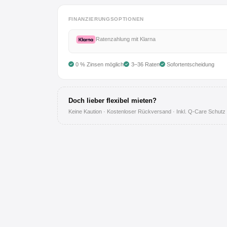
Anmelden
FINANZIERUNGSOPTIONEN
Registrieren
Ratenzahlung mit Klarna
0 % Zinsen möglich
3–36 Raten
Sofortentscheidung
AGB
Impressum
Doch lieber flexibel mieten?
Keine Kaution · Kostenloser Rückversand · Inkl. Q-Care Schutz
Datenschutz