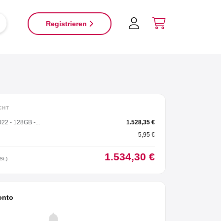
×
Registrieren
CHT
22 - 128GB -...
1.528,35 €
5,95 €
1.534,30 €
St.)
onto