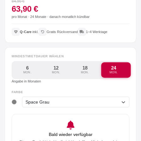
84,90 €
63,90 €
pro Monat ·
24 Monate
· danach monatlich kündbar
Q-Care
inkl.
Gratis Rückversand
1–4 Werktage
MINDESTMIETDAUER WÄHLEN
6
12
18
24
MON.
MON.
MON.
MON.
Angabe in Monaten
FARBE
Bald wieder verfügbar