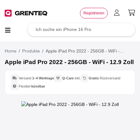
×
Registrieren
TOP Angebote
Deals der Woche
Home
Produkte
Apple iPad Pro 2022 - 256GB - WiFi -...
Apple iPad Pro 2022 - 256GB - WiFi - 12.9 Zoll
Wie funktioniert das?
Versand
1–4 Werktage
Q-Care
inkl.
Gratis
Rückversand
Rücksendung
Flexibel
kündbar
Der Umwelt zuliebe
Für dein Business
Jetzt weiterempfehlen