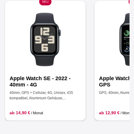
NEU
N
Apple Watch SE - 2022 -
Apple Watch S
40mm - 4G
GPS
40mm, GPS + Cellular, 4G, Unisex, iOS
GPS, 40mm, Alumin
kompatibel, Aluminium Gehäuse,...
ab 14,90 €
ab 12,90 €
/ Monat
/ Monat