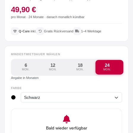
49,90 €
pro Monat ·
24 Monate
· danach monatlich kündbar
Q-Care
inkl.
Gratis Rückversand
1–4 Werktage
MINDESTMIETDAUER WÄHLEN
6
12
18
24
MON.
MON.
MON.
MON.
Angabe in Monaten
FARBE
Bald wieder verfügbar