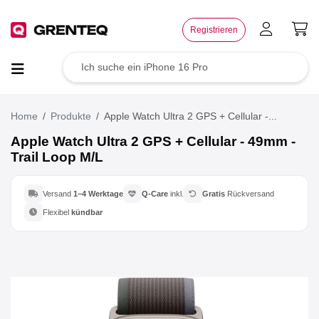
×
Registrieren
TOP Angebote
Deals der Woche
Home
Produkte
Apple Watch Ultra 2 GPS + Cellular -...
Apple Watch Ultra 2 GPS + Cellular - 49mm -
Trail Loop M/L
Wie funktioniert das?
Rücksendung
Versand
1–4 Werktage
Q-Care
inkl.
Gratis
Rückversand
Flexibel
kündbar
Der Umwelt zuliebe
Für dein Business
Jetzt weiterempfehlen